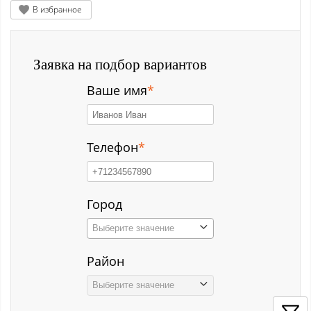
Заводской р-н
В избранное
Загорский
Заявка на подбор вариантов
Зеленый Луг
Ваше имя
*
Ильинка с
Каз
Телефон
*
Казанково
Калачёво
Город
Калтан
Выберите значение
Карагайлинский
Район
Карлык ст
Выберите значение