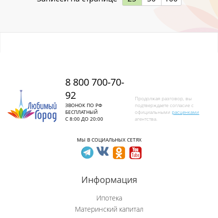
Ленинск-Кузнецкий
Листвяги
Лучшево с
8 800 700-70-
Малиновка
92
Продолжая разговор, вы
Малиновка (Калт.)
ЗВОНОК ПО РФ
подтверждаете согласие с
БЕСПЛАТНЫЙ
официальными
расценками
С 8:00 ДО 20:00
агентства.
Междуреченск
МЫ В СОЦИАЛЬНЫХ СЕТЯХ
Металлургов
Митино
Информация
Мундыбаш
Ипотека
Материнский капитал
Мыски