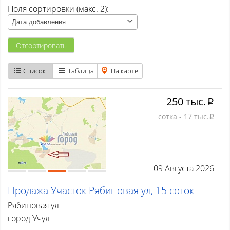
Поля сортировки (макс. 2):
Атаманово
Дата добавления
Бачатский
Отсортировать
Бедарево с
Список
Таблица
На карте
Безруково
250 тыс.
Берёзово с
p
сотка - 17 тыс.
p
Вишенка тер. СНТ
Высокий
09 Августа 2026
Гурьевск
Продажа Участок Рябиновая ул, 15 соток
Елань
Рябиновая ул
Ерунаково
город Учул