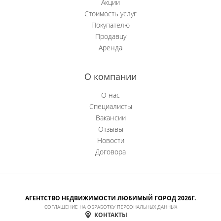
Акции
Стоимость услуг
Новобачаты
Покупателю
Продавцу
Новоильинский р-н
Аренда
Новокузнецк
О компании
Новокузнецкий р-н
О нас
Орджоникидзевский р-н
Специалисты
Вакансии
Осинники
Отзывы
Новости
Прокопьевск
Договора
Пушкино
Рябиновка
АГЕНТСТВО НЕДВИЖИМОСТИ ЛЮБИМЫЙ ГОРОД 2026Г.
СОГЛАШЕНИЕ НА ОБРАБОТКУ ПЕРСОНАЛЬНЫХ ДАННЫХ
Сосновка
КОНТАКТЫ