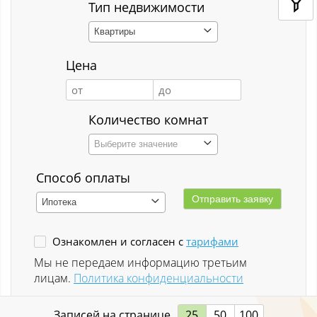
Кемерово
Тип недвижимости
Квартиры
Киселёвск
Цена
Костенково
Красная Горка
Количество комнат
Красная Орловка
Выберите значение
Красная Орловка с
Способ оплаты
Кузедеево
Ипотека
Кузнецкий р-н
Ознакомлен и согласен с
тарифами
Куйбышевский р-н
Мы не передаем информацию третьим
лицам.
Политика конфиденциальности
Кульчаны
Записей на странице
25
50
100
Куртуково с