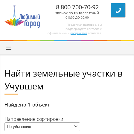
8 800 700-70-92
ЗВОНОК ПО РФ БЕСПЛАТНЫЙ
С 8:00 ДО 20:00
Продолжая разговор, вы
подтверждаете согласие с
официальными
расценками
агентства.
Найти земельные участки в
Квартиры
Учувшем
Комнаты/секции
Абагур (Центральный р-н)
Найдено 1 объект
Абагур-Лесной
Направление сортировки:
По убыванию
Апанас