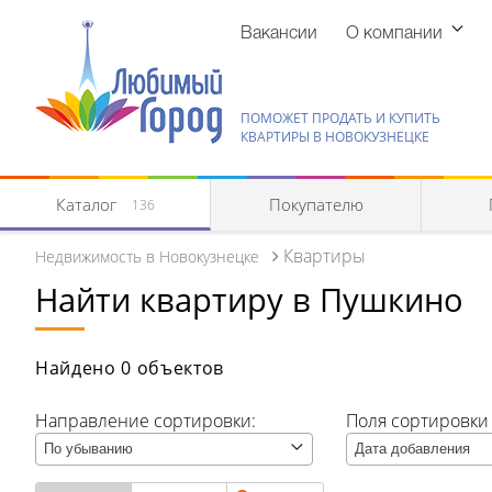
Вакансии
О компании
ПОМОЖЕТ ПРОДАТЬ И КУПИТЬ
КВАРТИРЫ В НОВОКУЗНЕЦКЕ
Каталог
Покупателю
136
Квартиры
Недвижимость в Новокузнецке
Найти квартиру в Пушкино
Квартиры
Комнаты/секции
Найдено 0 объектов
Абагур (Центральный р-н)
Направление сортировки:
Поля сортировки (
По убыванию
Абагур-Лесной
Дата добавления