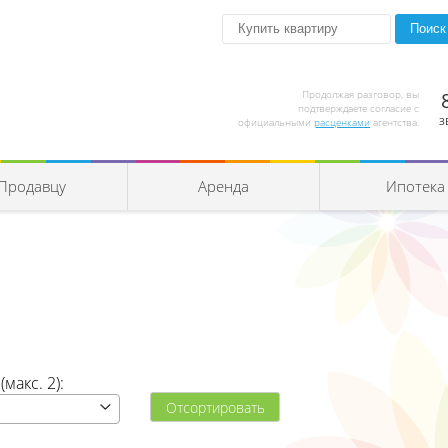
Продолжая разговор, вы
подтверждаете согласие с
З
официальными
расценками
агентства.
Продавцу
Аренда
Ипотека
макс. 2):
Отсортировать