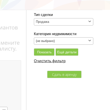
Тип сделки
Продажа
риантов
Категория недвижимости
змените
(не выбрано)
листу.
Очистить фильтр
Сдать в аренду