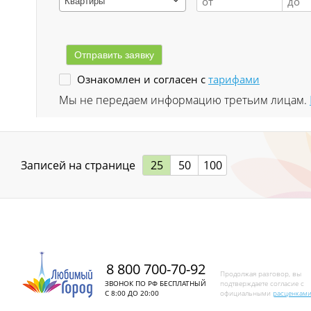
Квартиры
Заводской р-н
Загорский
Ознакомлен и согласен с
тарифами
Зеленый Луг
Мы не передаем информацию третьим лицам.
Ильинка с
Каз
Записей на странице
25
50
100
Казанково
Калачёво
Калтан
8 800 700-70-92
Карагайлинский
Продолжая разговор, вы
ЗВОНОК ПО РФ БЕСПЛАТНЫЙ
подтверждаете согласие с
С 8:00 ДО 20:00
официальными
расценкам
Карлык ст