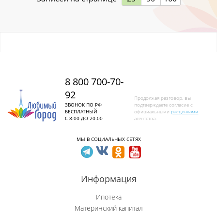
Ленинск-Кузнецкий
Листвяги
Лучшево с
8 800 700-70-
Малиновка
92
Продолжая разговор, вы
Малиновка (Калт.)
ЗВОНОК ПО РФ
подтверждаете согласие с
БЕСПЛАТНЫЙ
официальными
расценками
С 8:00 ДО 20:00
агентства.
Междуреченск
МЫ В СОЦИАЛЬНЫХ СЕТЯХ
Металлургов
Митино
Информация
Мундыбаш
Ипотека
Материнский капитал
Мыски