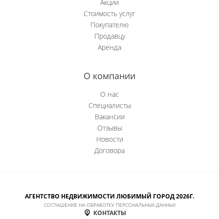
Акции
Стоимость услуг
Новобачаты
Покупателю
Продавцу
Новоильинский р-н
Аренда
Новокузнецк
О компании
Новокузнецкий р-н
О нас
Осинники
Специалисты
Вакансии
Прокопьевск
Отзывы
Новости
Пушкино
Договора
Рябиновка
Сосновка
АГЕНТСТВО НЕДВИЖИМОСТИ ЛЮБИМЫЙ ГОРОД 2026Г.
СОГЛАШЕНИЕ НА ОБРАБОТКУ ПЕРСОНАЛЬНЫХ ДАННЫХ
Степной (Нов.)
КОНТАКТЫ