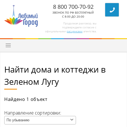
8 800 700-70-92
ЗВОНОК ПО РФ БЕСПЛАТНЫЙ
С 8:00 ДО 20:00
Продолжая разговор, вы
подтверждаете согласие с
официальными
расценками
агентства.
Найти дома и коттеджи в
Квартиры
Зеленом Лугу
Комнаты/секции
Абагур (Центральный р-н)
Найдено 1 объект
Абагур-Лесной
Направление сортировки:
По убыванию
Апанас