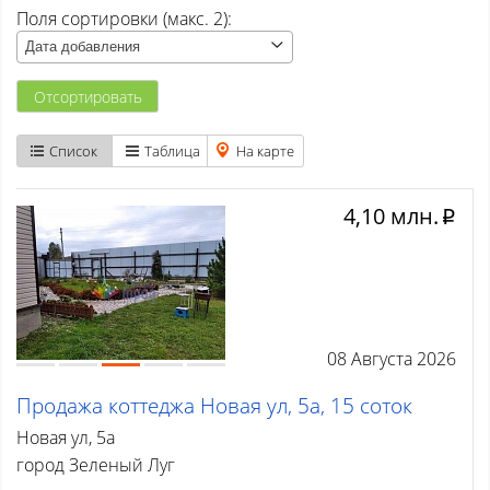
Поля сортировки (макс. 2):
Атаманово
Дата добавления
Бачатский
Отсортировать
Бедарево с
Список
Таблица
На карте
Безруково
4,10 млн.
Берёзово с
p
Вишенка тер. СНТ
Высокий
08 Августа 2026
Гурьевск
Продажа коттеджа Новая ул, 5а, 15 соток
Елань
Новая ул, 5а
Ерунаково
город Зеленый Луг