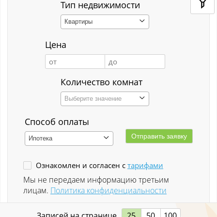
Кемерово
Тип недвижимости
Квартиры
Киселёвск
Цена
Костенково
Красная Горка
Количество комнат
Красная Орловка
Выберите значение
Красная Орловка с
Способ оплаты
Кузедеево
Ипотека
Кузнецкий р-н
Ознакомлен и согласен с
тарифами
Куйбышевский р-н
Мы не передаем информацию третьим
лицам.
Политика конфиденциальности
Кульчаны
Записей на странице
25
50
100
Куртуково с