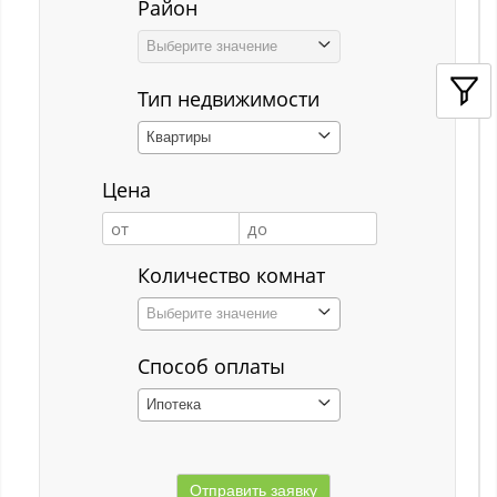
Район
Кемерово
Выберите значение
Киселёвск
Тип недвижимости
Костенково
Квартиры
Красная Горка
Цена
Красная Орловка
Красная Орловка с
Количество комнат
Кузедеево
Выберите значение
Кузнецкий р-н
Способ оплаты
Куйбышевский р-н
Ипотека
Кульчаны
Куртуково с