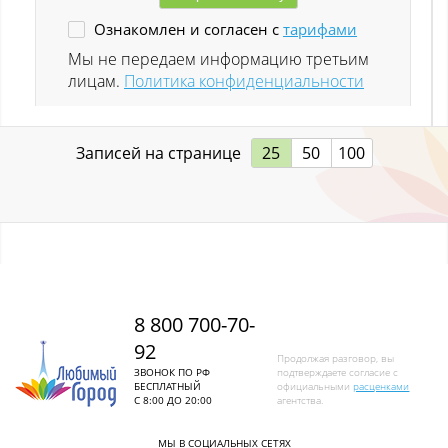
Ознакомлен и согласен с
тарифами
Ленинск-Кузнецкий
Мы не передаем информацию третьим
лицам.
Политика конфиденциальности
Листвяги
Лучшево с
Записей на странице
25
50
100
Малиновка
Малиновка (Калт.)
Междуреченск
Металлургов
8 800 700-70-
92
Митино
Продолжая разговор, вы
ЗВОНОК ПО РФ
подтверждаете согласие с
БЕСПЛАТНЫЙ
официальными
расценками
Мундыбаш
С 8:00 ДО 20:00
агентства.
Мыски
МЫ В СОЦИАЛЬНЫХ СЕТЯХ