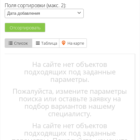
Поля сортировки (макс. 2):
Атаманово
Дата добавления
Бачатский
Отсортировать
Бедарево с
Список
Таблица
На карте
Безруково
Берёзово с
На сайте нет объектов
подходящих под заданные
Вишенка тер. СНТ
параметры.
Пожалуйста, измените параметры
Высокий
поиска или оставьте заявку на
Гурьевск
подбор вариантов нашему
специалисту.
Елань
На сайте нет объектов
Ерунаково
подходящих под заданные