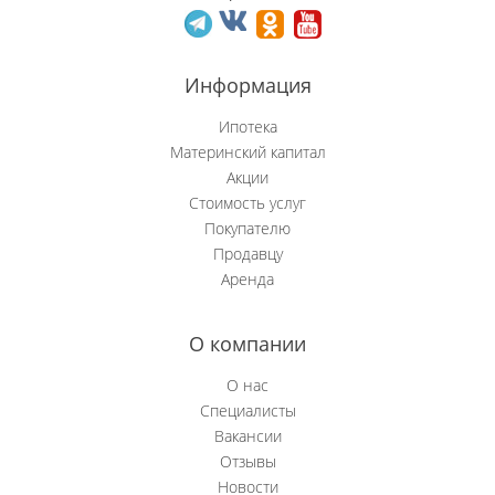
Новобачаты
Информация
Новоильинский р-н
Ипотека
Новокузнецк
Материнский капитал
Акции
Новокузнецкий р-н
Стоимость услуг
Покупателю
Осинники
Продавцу
Аренда
Прокопьевск
Пушкино
О компании
Рябиновка
О нас
Специалисты
Сосновка
Вакансии
Отзывы
Степной (Нов.)
Новости