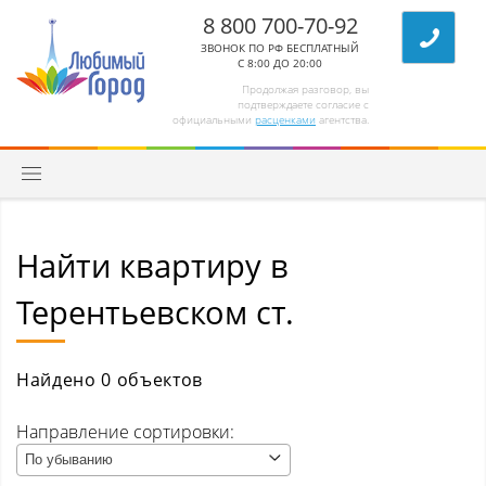
8 800 700-70-92
ЗВОНОК ПО РФ БЕСПЛАТНЫЙ
С 8:00 ДО 20:00
Продолжая разговор, вы
подтверждаете согласие с
официальными
расценками
агентства.
Найти квартиру в
Квартиры
Терентьевском ст.
Комнаты/секции
Абагур (Центральный р-н)
Найдено 0 объектов
Абагур-Лесной
Направление сортировки:
По убыванию
Апанас