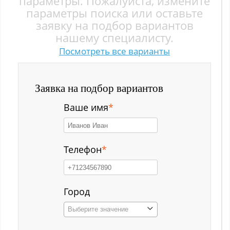
параметры. Пожалуйста, измените
Заводской р-н
параметры поиска или оставьте
заявку на подбор вариантов
Загорский
нашему специалисту.
Посмотреть все варианты
Зеленый Луг
Ильинка с
Заявка на подбор вариантов
Каз
Ваше имя
*
Казанково
Калачёво
Телефон
*
Калтан
Карагайлинский
Город
Выберите значение
Карлык ст