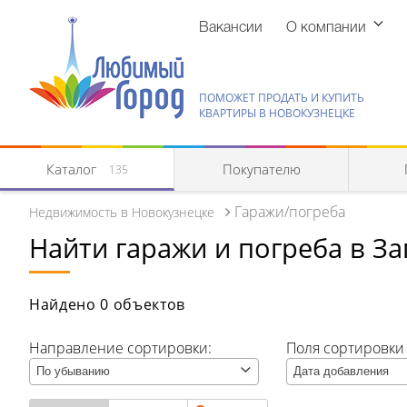
Вакансии
О компании
ПОМОЖЕТ ПРОДАТЬ И КУПИТЬ
КВАРТИРЫ В НОВОКУЗНЕЦКЕ
Каталог
Покупателю
135
Гаражи/погреба
Недвижимость в Новокузнецке
Найти гаражи и погреба в З
Квартиры
Комнаты/секции
Найдено 0 объектов
Абагур (Центральный р-н)
Направление сортировки:
Поля сортировки (
По убыванию
Абагур-Лесной
Дата добавления