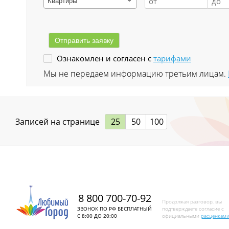
Квартиры
Заводской р-н
Загорский
Ознакомлен и согласен с
тарифами
Зеленый Луг
Мы не передаем информацию третьим лицам.
Ильинка с
Каз
Записей на странице
25
50
100
Казанково
Калачёво
Калтан
8 800 700-70-92
Карагайлинский
Продолжая разговор, вы
ЗВОНОК ПО РФ БЕСПЛАТНЫЙ
подтверждаете согласие с
С 8:00 ДО 20:00
официальными
расценкам
Карлык ст