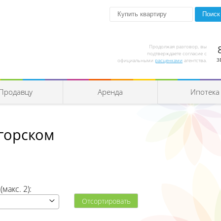
Продолжая разговор, вы
подтверждаете согласие с
З
официальными
расценками
агентства.
Продавцу
Аренда
Ипотека
агорском
макс. 2):
Отсортировать