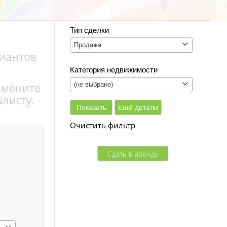
Тип сделки
Продажа
риантов
Категория недвижимости
змените
(не выбрано)
листу.
Очистить фильтр
Сдать в аренду