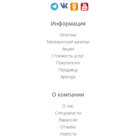
Новобачаты
Информация
Новоильинский р-н
Ипотека
Новокузнецк
Материнский капитал
Акции
Новокузнецкий р-н
Стоимость услуг
Покупателю
Осинники
Продавцу
Аренда
Прокопьевск
Пушкино
О компании
Рябиновка
О нас
Специалисты
Сосновка
Вакансии
Отзывы
Степной (Нов.)
Новости