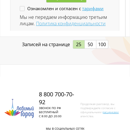
Ознакомлен и согласен с
тарифами
Ленинск-Кузнецкий
Мы не передаем информацию третьим
лицам.
Политика конфиденциальности
Листвяги
Лучшево с
Записей на странице
25
50
100
Малиновка
Малиновка (Калт.)
Междуреченск
Металлургов
8 800 700-70-
92
Митино
Продолжая разговор, вы
ЗВОНОК ПО РФ
подтверждаете согласие с
БЕСПЛАТНЫЙ
официальными
расценками
Мундыбаш
С 8:00 ДО 20:00
агентства.
Мыски
МЫ В СОЦИАЛЬНЫХ СЕТЯХ