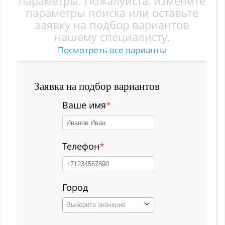
параметры. Пожалуйста, измените
Заводской р-н
параметры поиска или оставьте
заявку на подбор вариантов
Загорский
нашему специалисту.
Посмотреть все варианты
Зеленый Луг
Ильинка с
Заявка на подбор вариантов
Каз
Ваше имя
*
Казанково
Калачёво
Телефон
*
Калтан
Карагайлинский
Город
Выберите значение
Карлык ст