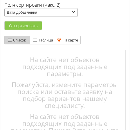
Поля сортировки (макс. 2):
Атаманово
Дата добавления
Бачатский
Отсортировать
Бедарево с
Список
Таблица
На карте
Безруково
Берёзово с
На сайте нет объектов
подходящих под заданные
Вишенка тер. СНТ
параметры.
Пожалуйста, измените параметры
Высокий
поиска или оставьте заявку на
Гурьевск
подбор вариантов нашему
специалисту.
Елань
На сайте нет объектов
Ерунаково
подходящих под заданные