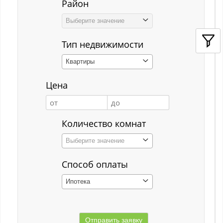
Район
Кемерово
Выберите значение
Киселёвск
Тип недвижимости
Костенково
Квартиры
Красная Горка
Цена
Красная Орловка
Красная Орловка с
Количество комнат
Кузедеево
Выберите значение
Кузнецкий р-н
Способ оплаты
Куйбышевский р-н
Ипотека
Кульчаны
Куртуково с