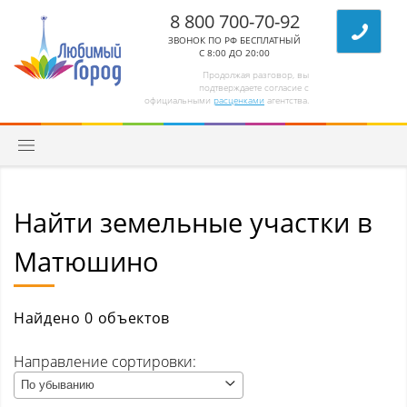
8 800 700-70-92
ЗВОНОК ПО РФ БЕСПЛАТНЫЙ
С 8:00 ДО 20:00
Продолжая разговор, вы
подтверждаете согласие с
официальными
расценками
агентства.
Найти земельные участки в
Квартиры
Матюшино
Комнаты/секции
Абагур (Центральный р-н)
Найдено 0 объектов
Абагур-Лесной
Направление сортировки:
По убыванию
Апанас