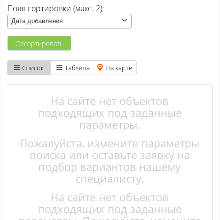
Поля сортировки (макс. 2):
Атаманово
Дата добавления
Бачатский
Отсортировать
Бедарево с
Список
Таблица
На карте
Безруково
Берёзово с
На сайте нет объектов
подходящих под заданные
Вишенка тер. СНТ
параметры.
Пожалуйста, измените параметры
Высокий
поиска или оставьте заявку на
Гурьевск
подбор вариантов нашему
специалисту.
Елань
На сайте нет объектов
Ерунаково
подходящих под заданные