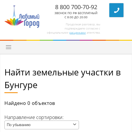
8 800 700-70-92
ЗВОНОК ПО РФ БЕСПЛАТНЫЙ
С 8:00 ДО 20:00
Продолжая разговор, вы
подтверждаете согласие с
официальными
расценками
агентства.
Найти земельные участки в
Квартиры
Бунгуре
Комнаты/секции
Абагур (Центральный р-н)
Найдено 0 объектов
Абагур-Лесной
Направление сортировки:
По убыванию
Апанас