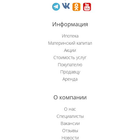
Новобачаты
Информация
Новоильинский р-н
Ипотека
Новокузнецк
Материнский капитал
Акции
Новокузнецкий р-н
Стоимость услуг
Покупателю
Орджоникидзевский р-н
Продавцу
Аренда
Осинники
Прокопьевск
О компании
Пушкино
О нас
Специалисты
Рябиновка
Вакансии
Отзывы
Сосновка
Новости