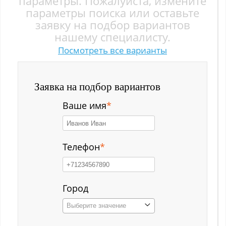
параметры. Пожалуйста, измените
Заводской р-н
параметры поиска или оставьте
заявку на подбор вариантов
Загорский
нашему специалисту.
Посмотреть все варианты
Зеленый Луг
Ильинка с
Заявка на подбор вариантов
Каз
Ваше имя
*
Казанково
Калачёво
Телефон
*
Калтан
Карагайлинский
Город
Выберите значение
Карлык ст