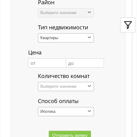
Район
Кемерово
Выберите значение
Киселёвск
Тип недвижимости
Костенково
Квартиры
Красная Горка
Цена
Красная Орловка
Красная Орловка с
Количество комнат
Кузедеево
Выберите значение
Кузнецкий р-н
Способ оплаты
Куйбышевский р-н
Ипотека
Кульчаны
Куртуково с