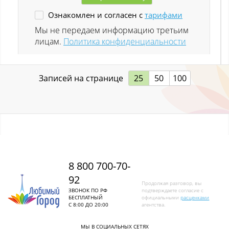
Ознакомлен и согласен с
тарифами
Ленинск-Кузнецкий
Мы не передаем информацию третьим
лицам.
Политика конфиденциальности
Листвяги
Лучшево с
Записей на странице
25
50
100
Малиновка
Малиновка (Калт.)
Междуреченск
Металлургов
8 800 700-70-
92
Митино
Продолжая разговор, вы
ЗВОНОК ПО РФ
подтверждаете согласие с
БЕСПЛАТНЫЙ
официальными
расценками
Мундыбаш
С 8:00 ДО 20:00
агентства.
Мыски
МЫ В СОЦИАЛЬНЫХ СЕТЯХ