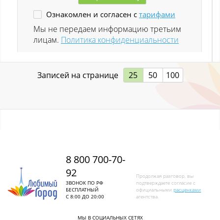
Ознакомлен и согласен с
тарифами
Ленинск-Кузнецкий
Мы не передаем информацию третьим
лицам.
Политика конфиденциальности
Листвяги
Лучшево с
Записей на странице
25
50
100
Малиновка
Малиновка (Калт.)
Междуреченск
Металлургов
8 800 700-70-
92
Митино
Продолжая разговор, вы
ЗВОНОК ПО РФ
подтверждаете согласие с
БЕСПЛАТНЫЙ
официальными
расценками
Мундыбаш
С 8:00 ДО 20:00
агентства.
Мыски
МЫ В СОЦИАЛЬНЫХ СЕТЯХ