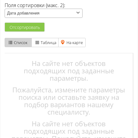
Поля сортировки (макс. 2):
Атаманово
Дата добавления
Бачатский
Отсортировать
Бедарево с
Список
Таблица
На карте
Безруково
Берёзово с
На сайте нет объектов
подходящих под заданные
Вишенка тер. СНТ
параметры.
Пожалуйста, измените параметры
Высокий
поиска или оставьте заявку на
Гурьевск
подбор вариантов нашему
специалисту.
Елань
На сайте нет объектов
Ерунаково
подходящих под заданные