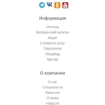
Новобачаты
Информация
Новоильинский р-н
Ипотека
Новокузнецк
Материнский капитал
Акции
Новокузнецкий р-н
Стоимость услуг
Покупателю
Осинники
Продавцу
Аренда
Прокопьевск
Пушкино
О компании
Рябиновка
О нас
Специалисты
Сосновка
Вакансии
Отзывы
Степной (Нов.)
Новости