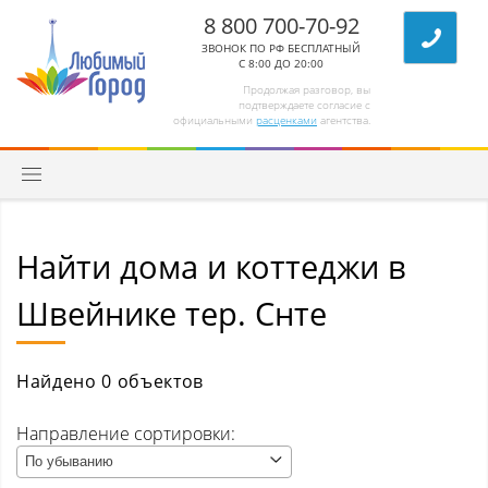
8 800 700-70-92
ЗВОНОК ПО РФ БЕСПЛАТНЫЙ
С 8:00 ДО 20:00
Продолжая разговор, вы
подтверждаете согласие с
официальными
расценками
агентства.
Найти дома и коттеджи в
Квартиры
Швейнике тер. Снте
Комнаты/секции
Абагур (Центральный р-н)
Найдено 0 объектов
Абагур-Лесной
Направление сортировки:
По убыванию
Апанас