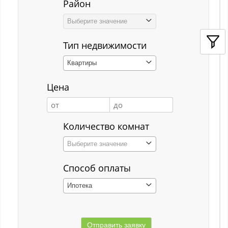
Район
Кемерово
Выберите значение
Киселёвск
Тип недвижимости
Костенково
Квартиры
Красная Горка
Цена
Красная Орловка
Красная Орловка с
Количество комнат
Кузедеево
Выберите значение
Кузнецкий р-н
Способ оплаты
Куйбышевский р-н
Ипотека
Кульчаны
Куртуково с