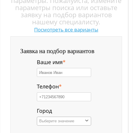
параметры. Пожалуйста, измените
Заводской р-н
параметры поиска или оставьте
заявку на подбор вариантов
Загорский
нашему специалисту.
Посмотреть все варианты
Зеленый Луг
Ильинка с
Заявка на подбор вариантов
Каз
Ваше имя
*
Казанково
Калачёво
Телефон
*
Калтан
Карагайлинский
Город
Выберите значение
Карлык ст