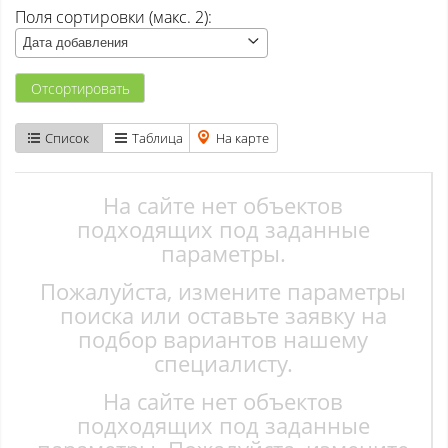
Поля сортировки (макс. 2):
Атаманово
Дата добавления
Бачатский
Отсортировать
Бедарево с
Список
Таблица
На карте
Безруково
Берёзово с
На сайте нет объектов
подходящих под заданные
Вишенка тер. СНТ
параметры.
Пожалуйста, измените параметры
Высокий
поиска или оставьте заявку на
Гурьевск
подбор вариантов нашему
специалисту.
Елань
На сайте нет объектов
Ерунаково
подходящих под заданные