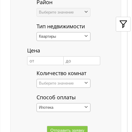
Район
Кемерово
Выберите значение
Киселёвск
Тип недвижимости
Костенково
Квартиры
Красная Горка
Цена
Красная Орловка
Красная Орловка с
Количество комнат
Кузедеево
Выберите значение
Кузнецкий р-н
Способ оплаты
Куйбышевский р-н
Ипотека
Кульчаны
Куртуково с