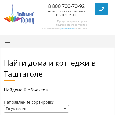
8 800 700-70-92
ЗВОНОК ПО РФ БЕСПЛАТНЫЙ
С 8:00 ДО 20:00
Продолжая разговор, вы
подтверждаете согласие с
официальными
расценками
агентства.
Найти дома и коттеджи в
Квартиры
Таштаголе
Комнаты/секции
Абагур (Центральный р-н)
Найдено 0 объектов
Абагур-Лесной
Направление сортировки:
По убыванию
Апанас