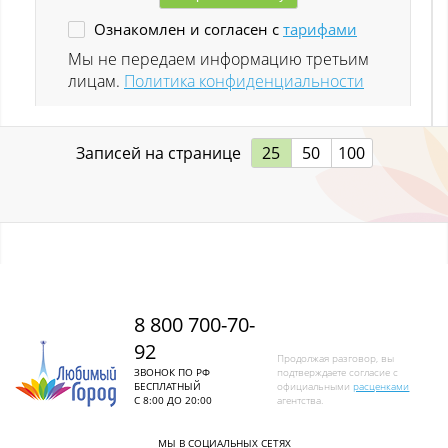
Ознакомлен и согласен с
тарифами
Ленинск-Кузнецкий
Мы не передаем информацию третьим
лицам.
Политика конфиденциальности
Листвяги
Лучшево с
Записей на странице
25
50
100
Малиновка
Малиновка (Калт.)
Междуреченск
Металлургов
8 800 700-70-
92
Митино
Продолжая разговор, вы
ЗВОНОК ПО РФ
подтверждаете согласие с
БЕСПЛАТНЫЙ
официальными
расценками
Мундыбаш
С 8:00 ДО 20:00
агентства.
Мыски
МЫ В СОЦИАЛЬНЫХ СЕТЯХ