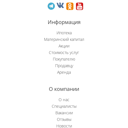
Новобачаты
Информация
Новоильинский р-н
Ипотека
Новокузнецк
Материнский капитал
Акции
Новокузнецкий р-н
Стоимость услуг
Покупателю
Осинники
Продавцу
Аренда
Прокопьевск
Пушкино
О компании
Рябиновка
О нас
Специалисты
Сосновка
Вакансии
Отзывы
Степной (Нов.)
Новости