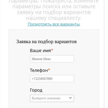
параметры. Пожалуйста, измените
Заводской р-н
параметры поиска или оставьте
заявку на подбор вариантов
Загорский
нашему специалисту.
Посмотреть все варианты
Зеленый Луг
Ильинка с
Заявка на подбор вариантов
Каз
Ваше имя
*
Казанково
Калачёво
Телефон
*
Калтан
Карагайлинский
Город
Выберите значение
Карлык ст