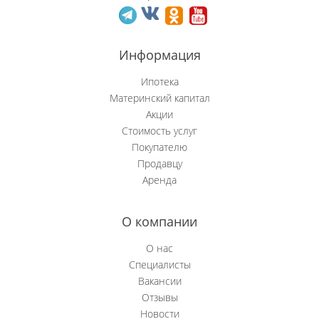
Новобачаты
Информация
Новоильинский р-н
Ипотека
Новокузнецк
Материнский капитал
Акции
Новокузнецкий р-н
Стоимость услуг
Покупателю
Осинники
Продавцу
Аренда
Прокопьевск
Пушкино
О компании
Рябиновка
О нас
Специалисты
Сосновка
Вакансии
Отзывы
Степной (Нов.)
Новости