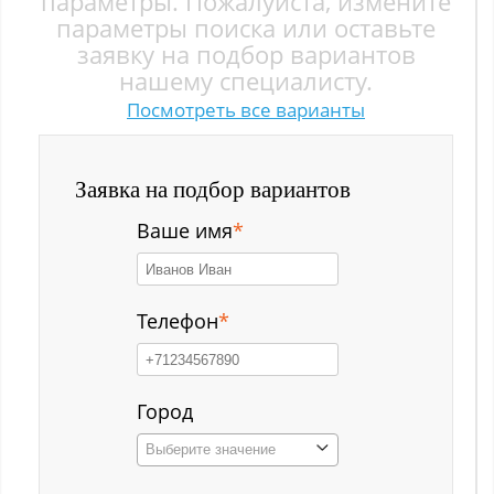
параметры. Пожалуйста, измените
Заводской р-н
параметры поиска или оставьте
заявку на подбор вариантов
Загорский
нашему специалисту.
Посмотреть все варианты
Зеленый Луг
Ильинка с
Заявка на подбор вариантов
Каз
Ваше имя
*
Казанково
Калачёво
Телефон
*
Калтан
Карагайлинский
Город
Выберите значение
Карлык ст