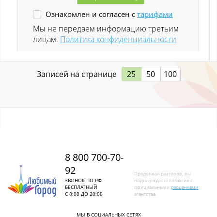
Ознакомлен и согласен с
тарифами
Ленинск-Кузнецкий
Мы не передаем информацию третьим
лицам.
Политика конфиденциальности
Листвяги
Лучшево с
Записей на странице
25
50
100
Малиновка
Малиновка (Калт.)
Междуреченск
Металлургов
8 800 700-70-
92
Митино
Продолжая разговор, вы
ЗВОНОК ПО РФ
подтверждаете согласие с
БЕСПЛАТНЫЙ
официальными
расценками
Мундыбаш
С 8:00 ДО 20:00
агентства.
Мыски
МЫ В СОЦИАЛЬНЫХ СЕТЯХ