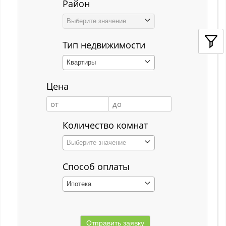
Район
Кемерово
Выберите значение
Киселёвск
Тип недвижимости
Костенково
Квартиры
Красная Горка
Цена
Красная Орловка
Красная Орловка с
Количество комнат
Кузедеево
Выберите значение
Кузнецкий р-н
Способ оплаты
Куйбышевский р-н
Ипотека
Кульчаны
Куртуково с