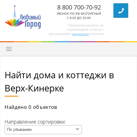
8 800 700-70-92
ЗВОНОК ПО РФ БЕСПЛАТНЫЙ
С 8:00 ДО 20:00
Продолжая разговор, вы
подтверждаете согласие с
официальными
расценками
агентства.
Найти дома и коттеджи в
Квартиры
Верх-Кинерке
Комнаты/секции
Абагур (Центральный р-н)
Найдено 0 объектов
Абагур-Лесной
Направление сортировки:
По убыванию
Апанас