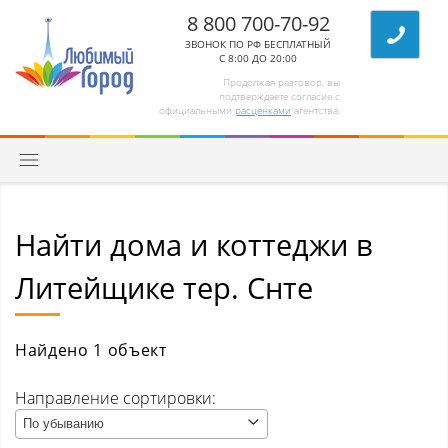
8 800 700-70-92
ЗВОНОК ПО РФ БЕСПЛАТНЫЙ
С 8:00 ДО 20:00
Продолжая разговор, вы
подтверждаете согласие с
официальными
расценками
агентства.
Найти дома и коттеджи в
Квартиры
Литейщике тер. Снте
Комнаты/секции
Абагур (Центральный р-н)
Найдено 1 объект
Абагур-Лесной
Направление сортировки:
По убыванию
Апанас