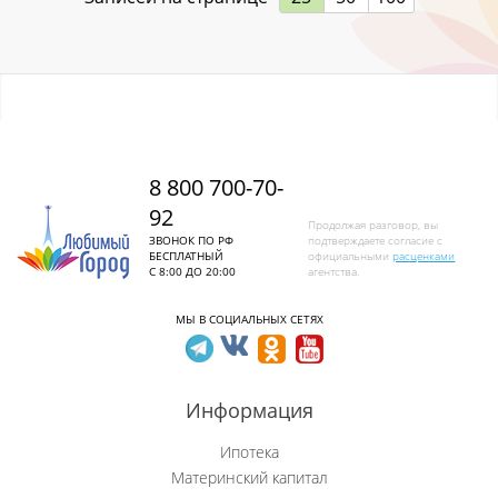
Ленинск-Кузнецкий
Листвяги
Лучшево с
8 800 700-70-
Малиновка
92
Продолжая разговор, вы
Малиновка (Калт.)
ЗВОНОК ПО РФ
подтверждаете согласие с
БЕСПЛАТНЫЙ
официальными
расценками
С 8:00 ДО 20:00
агентства.
Междуреченск
МЫ В СОЦИАЛЬНЫХ СЕТЯХ
Металлургов
Митино
Информация
Мундыбаш
Ипотека
Материнский капитал
Мыски