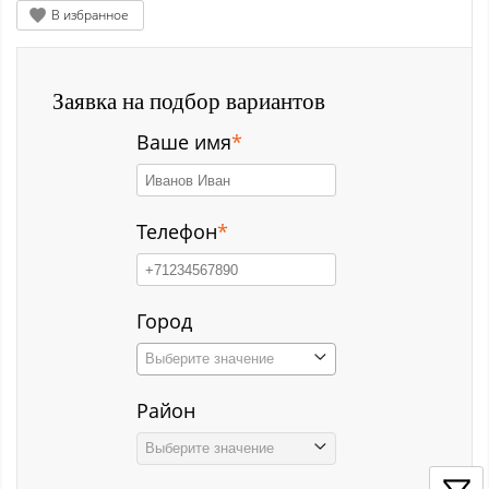
Заводской р-н
В избранное
Загорский
Заявка на подбор вариантов
Зеленый Луг
Ваше имя
*
Ильинка с
Каз
Телефон
*
Казанково
Калачёво
Город
Калтан
Выберите значение
Карагайлинский
Район
Карлык ст
Выберите значение