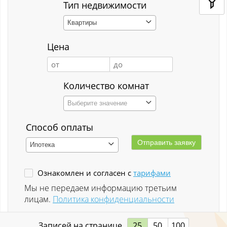
Кемерово
Тип недвижимости
Квартиры
Киселёвск
Цена
Костенково
Красная Горка
Количество комнат
Красная Орловка
Выберите значение
Красная Орловка с
Способ оплаты
Кузедеево
Ипотека
Кузнецкий р-н
Ознакомлен и согласен с
тарифами
Куйбышевский р-н
Мы не передаем информацию третьим
лицам.
Политика конфиденциальности
Кульчаны
Записей на странице
25
50
100
Куртуково с