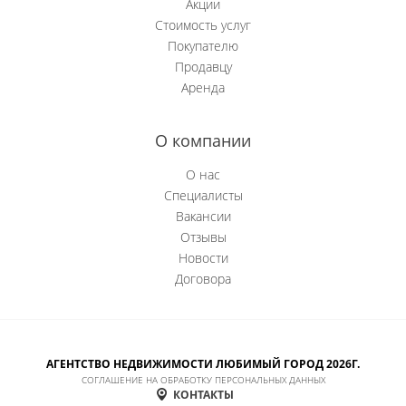
Акции
Стоимость услуг
Новобачаты
Покупателю
Продавцу
Новоильинский р-н
Аренда
Новокузнецк
О компании
Новокузнецкий р-н
О нас
Орджоникидзевский р-н
Специалисты
Вакансии
Осинники
Отзывы
Новости
Прокопьевск
Договора
Пушкино
Рябиновка
АГЕНТСТВО НЕДВИЖИМОСТИ ЛЮБИМЫЙ ГОРОД 2026Г.
СОГЛАШЕНИЕ НА ОБРАБОТКУ ПЕРСОНАЛЬНЫХ ДАННЫХ
Сосновка
КОНТАКТЫ