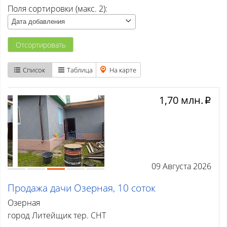
Поля сортировки (макс. 2):
Атаманово
Дата добавления
Бачатский
Отсортировать
Бедарево с
Список
Таблица
На карте
Безруково
1,70 млн.
Берёзово с
p
Вишенка тер. СНТ
Высокий
09 Августа 2026
Гурьевск
Продажа дачи Озерная, 10 соток
Елань
Озерная
Ерунаково
город Литейщик тер. СНТ