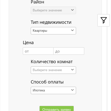
Район
Кемерово
Выберите значение
Киселёвск
Тип недвижимости
Костенково
Квартиры
Красная Горка
Цена
Красная Орловка
Красная Орловка с
Количество комнат
Кузедеево
Выберите значение
Кузнецкий р-н
Способ оплаты
Куйбышевский р-н
Ипотека
Кульчаны
Куртуково с