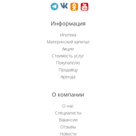
Новобачаты
Информация
Новоильинский р-н
Ипотека
Новокузнецк
Материнский капитал
Акции
Новокузнецкий р-н
Стоимость услуг
Покупателю
Осинники
Продавцу
Аренда
Прокопьевск
Пушкино
О компании
Рябиновка
О нас
Специалисты
Сосновка
Вакансии
Отзывы
Степной (Нов.)
Новости