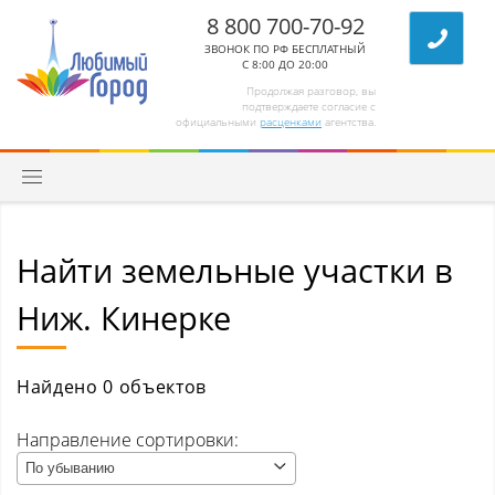
8 800 700-70-92
ЗВОНОК ПО РФ БЕСПЛАТНЫЙ
С 8:00 ДО 20:00
Продолжая разговор, вы
подтверждаете согласие с
официальными
расценками
агентства.
Найти земельные участки в
Квартиры
Ниж. Кинерке
Комнаты/секции
Абагур (Центральный р-н)
Найдено 0 объектов
Абагур-Лесной
Направление сортировки:
По убыванию
Апанас