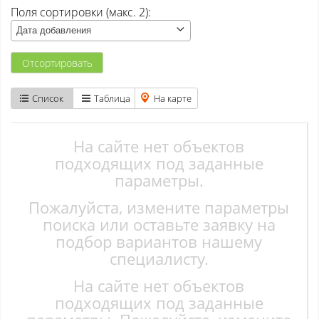
Поля сортировки (макс. 2):
Атаманово
Дата добавления
Бачатский
Отсортировать
Бедарево с
Список
Таблица
На карте
Безруково
Берёзово с
На сайте нет объектов
подходящих под заданные
Вишенка тер. СНТ
параметры.
Пожалуйста, измените параметры
Высокий
поиска или оставьте заявку на
Гурьевск
подбор вариантов нашему
специалисту.
Елань
На сайте нет объектов
Ерунаково
подходящих под заданные