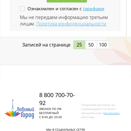
Ознакомлен и согласен с
тарифами
Ленинск-Кузнецкий
Мы не передаем информацию третьим
лицам.
Политика конфиденциальности
Листвяги
Лучшево с
Записей на странице
25
50
100
Малиновка
Малиновка (Калт.)
Междуреченск
Металлургов
8 800 700-70-
92
Митино
Продолжая разговор, вы
ЗВОНОК ПО РФ
подтверждаете согласие с
БЕСПЛАТНЫЙ
официальными
расценками
Мундыбаш
С 8:00 ДО 20:00
агентства.
Мыски
МЫ В СОЦИАЛЬНЫХ СЕТЯХ