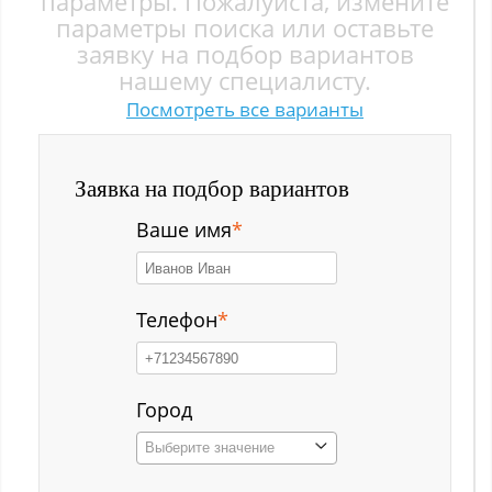
параметры. Пожалуйста, измените
Заводской р-н
параметры поиска или оставьте
заявку на подбор вариантов
Загорский
нашему специалисту.
Посмотреть все варианты
Зеленый Луг
Ильинка с
Заявка на подбор вариантов
Каз
Ваше имя
*
Казанково
Калачёво
Телефон
*
Калтан
Карагайлинский
Город
Выберите значение
Карлык ст