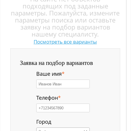
Заводской р-н
подходящих под заданные
параметры. Пожалуйста, измените
Загорский
параметры поиска или оставьте
заявку на подбор вариантов
Зеленый Луг
нашему специалисту.
Посмотреть все варианты
Ильинка с
Каз
Заявка на подбор вариантов
Казанково
Ваше имя
*
Калачёво
Калтан
Телефон
*
Карагайлинский
Карлык ст
Город