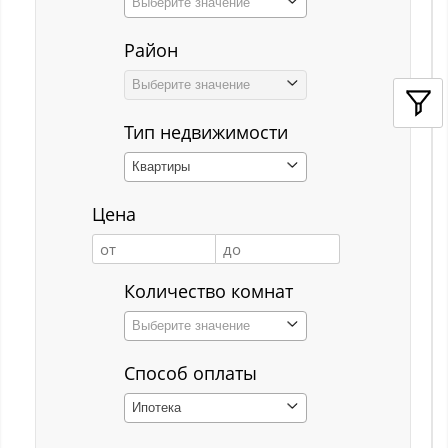
Выберите значение
Кемерово
Район
Киселёвск
Выберите значение
Костенково
Тип недвижимости
Красная Горка
Квартиры
Красная Орловка
Цена
Красная Орловка с
Кузедеево
Количество комнат
Кузнецкий р-н
Выберите значение
Куйбышевский р-н
Способ оплаты
Кульчаны
Ипотека
Куртуково с