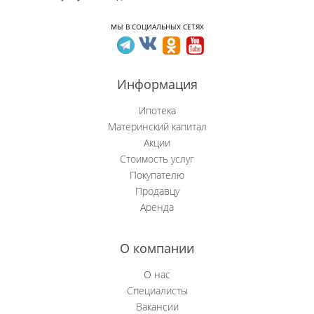
Новобачаты
МЫ В СОЦИАЛЬНЫХ СЕТЯХ
Новоильинский р-н
Информация
Новокузнецк
Ипотека
Новокузнецкий р-н
Материнский капитал
Акции
Орджоникидзевский р-н
Стоимость услуг
Покупателю
Осинники
Продавцу
Аренда
Прокопьевск
Пушкино
О компании
Рябиновка
О нас
Специалисты
Сосновка
Вакансии