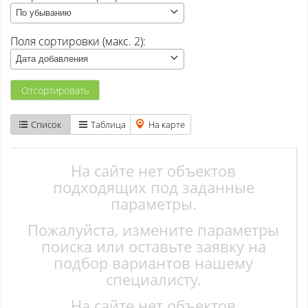
По убыванию
Атаманово
Поля сортировки (макс. 2):
Бачатский
Дата добавления
Бедарево с
Отсортировать
Безруково
Список
Таблица
На карте
Берёзово с
Вишенка тер. СНТ
На сайте нет объектов
подходящих под заданные
Высокий
параметры.
Пожалуйста, измените параметры
Гурьевск
поиска или оставьте заявку на
Елань
подбор вариантов нашему
специалисту.
Ерунаково
На сайте нет объектов