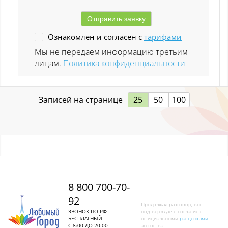
Ленинск-Кузнецкий
Ознакомлен и согласен с
тарифами
Листвяги
Мы не передаем информацию третьим
лицам.
Политика конфиденциальности
Лучшево с
Малиновка
Записей на странице
25
50
100
Малиновка (Калт.)
Междуреченск
Металлургов
Митино
8 800 700-70-
92
Мундыбаш
Продолжая разговор, вы
ЗВОНОК ПО РФ
подтверждаете согласие с
БЕСПЛАТНЫЙ
официальными
расценками
Мыски
С 8:00 ДО 20:00
агентства.