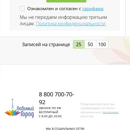
Ознакомлен и согласен с
тарифами
Ленинск-Кузнецкий
Мы не передаем информацию третьим
лицам.
Политика конфиденциальности
Листвяги
Лучшево с
Записей на странице
25
50
100
Малиновка
Малиновка (Калт.)
Междуреченск
Металлургов
8 800 700-70-
92
Митино
Продолжая разговор, вы
ЗВОНОК ПО РФ
подтверждаете согласие с
БЕСПЛАТНЫЙ
официальными
расценками
Мундыбаш
С 8:00 ДО 20:00
агентства.
Мыски
МЫ В СОЦИАЛЬНЫХ СЕТЯХ