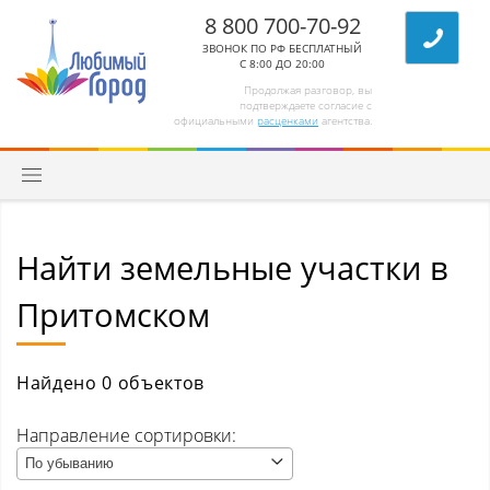
8 800 700-70-92
ЗВОНОК ПО РФ БЕСПЛАТНЫЙ
С 8:00 ДО 20:00
Продолжая разговор, вы
подтверждаете согласие с
официальными
расценками
агентства.
Найти земельные участки в
Квартиры
Притомском
Комнаты/секции
Абагур (Центральный р-н)
Найдено 0 объектов
Абагур-Лесной
Направление сортировки:
По убыванию
Апанас