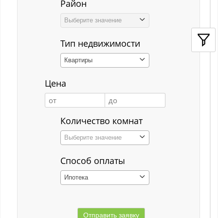
Район
Кемерово
Выберите значение
Киселёвск
Тип недвижимости
Костенково
Квартиры
Красная Горка
Цена
Красная Орловка
Красная Орловка с
Количество комнат
Кузедеево
Выберите значение
Кузнецкий р-н
Способ оплаты
Куйбышевский р-н
Ипотека
Кульчаны
Куртуково с