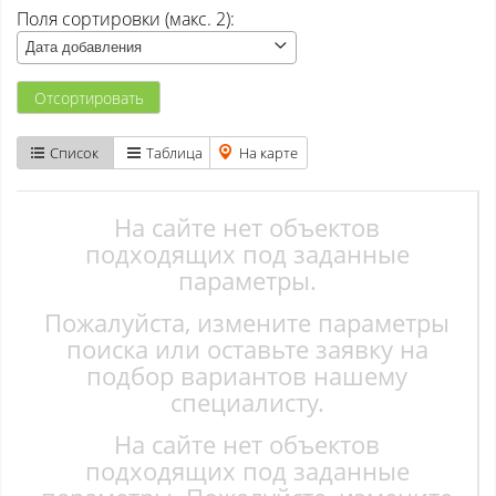
Поля сортировки (макс. 2):
Атаманово
Дата добавления
Бачатский
Отсортировать
Бедарево с
Список
Таблица
На карте
Безруково
Берёзово с
На сайте нет объектов
подходящих под заданные
Вишенка тер. СНТ
параметры.
Пожалуйста, измените параметры
Высокий
поиска или оставьте заявку на
Гурьевск
подбор вариантов нашему
специалисту.
Елань
На сайте нет объектов
Ерунаково
подходящих под заданные