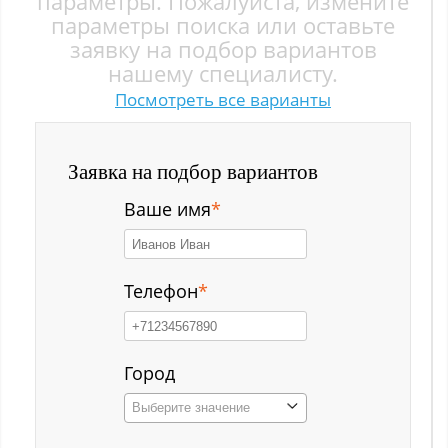
параметры. Пожалуйста, измените
Заводской р-н
параметры поиска или оставьте
заявку на подбор вариантов
Загорский
нашему специалисту.
Посмотреть все варианты
Зеленый Луг
Ильинка с
Заявка на подбор вариантов
Каз
Ваше имя
*
Казанково
Калачёво
Телефон
*
Калтан
Карагайлинский
Город
Выберите значение
Карлык ст