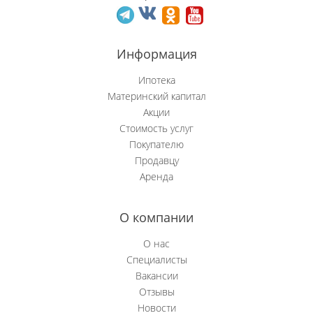
Новобачаты
Информация
Новоильинский р-н
Ипотека
Новокузнецк
Материнский капитал
Акции
Новокузнецкий р-н
Стоимость услуг
Покупателю
Осинники
Продавцу
Аренда
Прокопьевск
Пушкино
О компании
Рябиновка
О нас
Специалисты
Сосновка
Вакансии
Отзывы
Степной (Нов.)
Новости