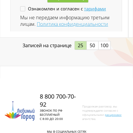
Ознакомлен и согласен с
тарифами
Ленинск-Кузнецкий
Мы не передаем информацию третьим
лицам.
Политика конфиденциальности
Листвяги
Лучшево с
Записей на странице
25
50
100
Малиновка
Малиновка (Калт.)
Междуреченск
Металлургов
8 800 700-70-
92
Митино
Продолжая разговор, вы
ЗВОНОК ПО РФ
подтверждаете согласие с
БЕСПЛАТНЫЙ
официальными
расценками
Мундыбаш
С 8:00 ДО 20:00
агентства.
Мыски
МЫ В СОЦИАЛЬНЫХ СЕТЯХ