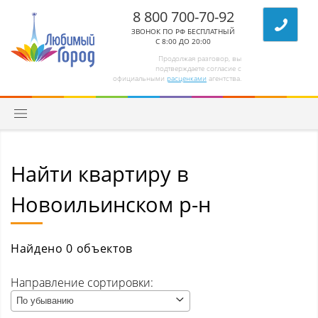
8 800 700-70-92
ЗВОНОК ПО РФ БЕСПЛАТНЫЙ
С 8:00 ДО 20:00
Продолжая разговор, вы
подтверждаете согласие с
официальными
расценками
агентства.
Найти квартиру в
Квартиры
Новоильинском р-н
Комнаты/секции
Абагур (Центральный р-н)
Найдено 0 объектов
Абагур-Лесной
Направление сортировки:
По убыванию
Апанас