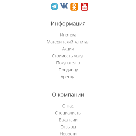
Новобачаты
Информация
Новоильинский р-н
Ипотека
Новокузнецк
Материнский капитал
Акции
Новокузнецкий р-н
Стоимость услуг
Покупателю
Орджоникидзевский р-н
Продавцу
Аренда
Осинники
Прокопьевск
О компании
Пушкино
О нас
Специалисты
Рябиновка
Вакансии
Отзывы
Сосновка
Новости