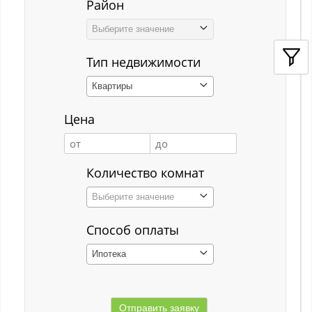
Район
Кемерово
Выберите значение
Киселёвск
Тип недвижимости
Костенково
Квартиры
Красная Горка
Цена
Красная Орловка
Красная Орловка с
Количество комнат
Кузедеево
Выберите значение
Кузнецкий р-н
Способ оплаты
Куйбышевский р-н
Ипотека
Кульчаны
Куртуково с