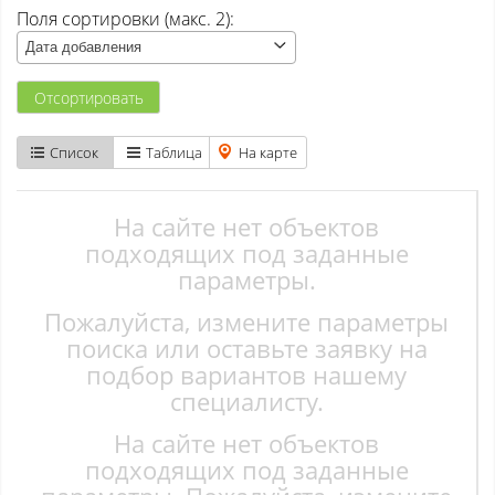
Поля сортировки (макс. 2):
Атаманово
Дата добавления
Бачатский
Отсортировать
Бедарево с
Список
Таблица
На карте
Безруково
Берёзово с
На сайте нет объектов
подходящих под заданные
Вишенка тер. СНТ
параметры.
Пожалуйста, измените параметры
Высокий
поиска или оставьте заявку на
Гурьевск
подбор вариантов нашему
специалисту.
Елань
На сайте нет объектов
Ерунаково
подходящих под заданные