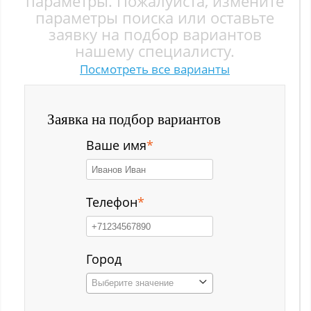
параметры. Пожалуйста, измените
Заводской р-н
параметры поиска или оставьте
заявку на подбор вариантов
Загорский
нашему специалисту.
Посмотреть все варианты
Зеленый Луг
Ильинка с
Заявка на подбор вариантов
Каз
Ваше имя
*
Казанково
Калачёво
Телефон
*
Калтан
Карагайлинский
Город
Выберите значение
Карлык ст