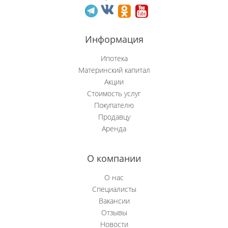
Новобачаты
Информация
Новоильинский р-н
Ипотека
Новокузнецк
Материнский капитал
Акции
Новокузнецкий р-н
Стоимость услуг
Покупателю
Осинники
Продавцу
Аренда
Прокопьевск
Пушкино
О компании
Рябиновка
О нас
Специалисты
Сосновка
Вакансии
Отзывы
Степной (Нов.)
Новости