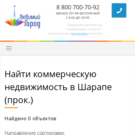
8 800 700-70-92
ЗВОНОК ПО РФ БЕСПЛАТНЫЙ
С 8:00 ДО 20:00
Продолжая разговор, вы
подтверждаете согласие с
официальными
расценками
агентства.
Найти коммерческую
Квартиры
недвижимость в Шарапе
Комнаты/секции
(прок.)
Абагур (Центральный р-н)
Абагур-Лесной
Найдено 0 объектов
Апанас
Направление сортировки: