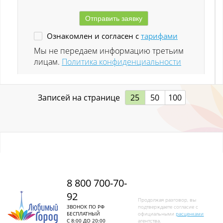
Ленинск-Кузнецкий
Ознакомлен и согласен с
тарифами
Листвяги
Мы не передаем информацию третьим
лицам.
Политика конфиденциальности
Лучшево с
Малиновка
Записей на странице
25
50
100
Малиновка (Калт.)
Междуреченск
Металлургов
Митино
8 800 700-70-
92
Мундыбаш
Продолжая разговор, вы
ЗВОНОК ПО РФ
подтверждаете согласие с
БЕСПЛАТНЫЙ
официальными
расценками
Мыски
С 8:00 ДО 20:00
агентства.