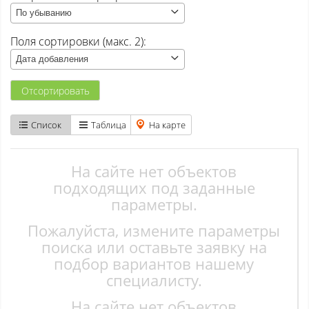
По убыванию
Атаманово
Поля сортировки (макс. 2):
Бачатский
Дата добавления
Бедарево с
Отсортировать
Безруково
Список
Таблица
На карте
Берёзово с
Вишенка тер. СНТ
На сайте нет объектов
подходящих под заданные
Высокий
параметры.
Пожалуйста, измените параметры
Гурьевск
поиска или оставьте заявку на
Елань
подбор вариантов нашему
специалисту.
Ерунаково
На сайте нет объектов