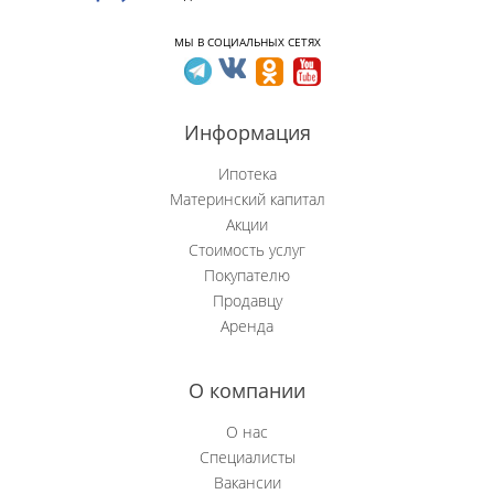
Новобачаты
МЫ В СОЦИАЛЬНЫХ СЕТЯХ
Новоильинский р-н
Информация
Новокузнецк
Ипотека
Новокузнецкий р-н
Материнский капитал
Акции
Осинники
Стоимость услуг
Покупателю
Прокопьевск
Продавцу
Аренда
Пушкино
Рябиновка
О компании
Сосновка
О нас
Специалисты
Степной (Нов.)
Вакансии