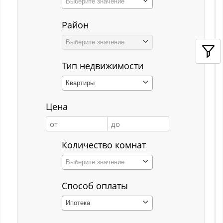
Выберите значение
Кемерово
Район
Киселёвск
Выберите значение
Костенково
Тип недвижимости
Красная Горка
Квартиры
Красная Орловка
Цена
Красная Орловка с
Кузедеево
Количество комнат
Кузнецкий р-н
Выберите значение
Куйбышевский р-н
Способ оплаты
Кульчаны
Ипотека
Куртуково с