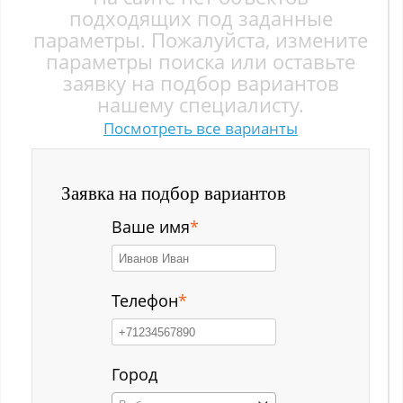
Заводской р-н
подходящих под заданные
параметры. Пожалуйста, измените
Загорский
параметры поиска или оставьте
заявку на подбор вариантов
Зеленый Луг
нашему специалисту.
Посмотреть все варианты
Ильинка с
Каз
Заявка на подбор вариантов
Казанково
Ваше имя
*
Калачёво
Калтан
Телефон
*
Карагайлинский
Карлык ст
Город