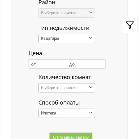
Район
Кемерово
Выберите значение
Киселёвск
Тип недвижимости
Костенково
Квартиры
Красная Горка
Цена
Красная Орловка
Красная Орловка с
Количество комнат
Кузедеево
Выберите значение
Кузнецкий р-н
Способ оплаты
Куйбышевский р-н
Ипотека
Кульчаны
Куртуково с