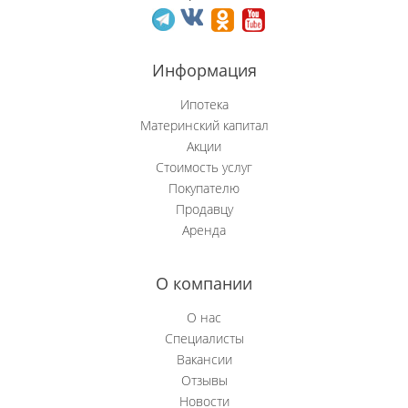
Новобачаты
Информация
Новоильинский р-н
Ипотека
Новокузнецк
Материнский капитал
Акции
Новокузнецкий р-н
Стоимость услуг
Покупателю
Осинники
Продавцу
Аренда
Прокопьевск
Пушкино
О компании
Рябиновка
О нас
Специалисты
Сосновка
Вакансии
Отзывы
Степной (Нов.)
Новости