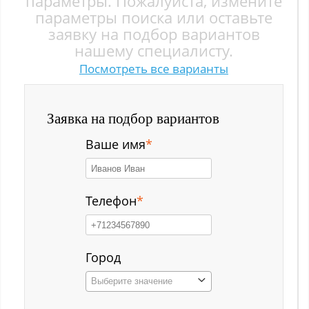
параметры. Пожалуйста, измените
Заводской р-н
параметры поиска или оставьте
заявку на подбор вариантов
Загорский
нашему специалисту.
Посмотреть все варианты
Зеленый Луг
Ильинка с
Заявка на подбор вариантов
Каз
Ваше имя
*
Казанково
Калачёво
Телефон
*
Калтан
Карагайлинский
Город
Выберите значение
Карлык ст