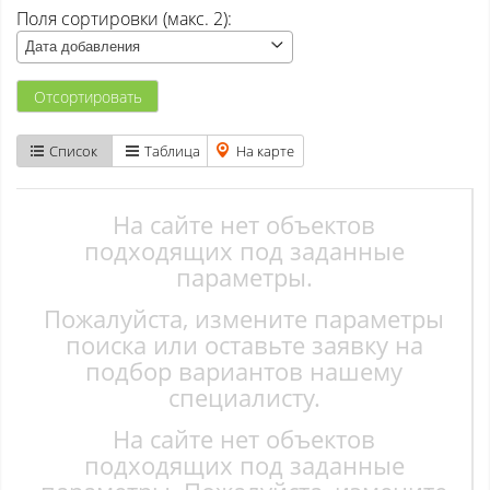
Поля сортировки (макс. 2):
Атаманово
Дата добавления
Бачатский
Отсортировать
Бедарево с
Список
Таблица
На карте
Безруково
Берёзово с
На сайте нет объектов
подходящих под заданные
Вишенка тер. СНТ
параметры.
Пожалуйста, измените параметры
Высокий
поиска или оставьте заявку на
Гурьевск
подбор вариантов нашему
специалисту.
Елань
На сайте нет объектов
Ерунаково
подходящих под заданные