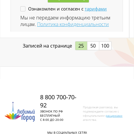
Ознакомлен и согласен с
тарифами
Ленинск-Кузнецкий
Мы не передаем информацию третьим
лицам.
Политика конфиденциальности
Листвяги
Лучшево с
Записей на странице
25
50
100
Малиновка
Малиновка (Калт.)
Междуреченск
Металлургов
8 800 700-70-
92
Митино
Продолжая разговор, вы
ЗВОНОК ПО РФ
подтверждаете согласие с
БЕСПЛАТНЫЙ
официальными
расценками
Мундыбаш
С 8:00 ДО 20:00
агентства.
Мыски
МЫ В СОЦИАЛЬНЫХ СЕТЯХ