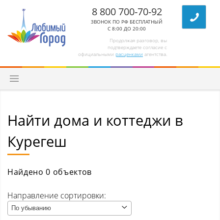
8 800 700-70-92
ЗВОНОК ПО РФ БЕСПЛАТНЫЙ
С 8:00 ДО 20:00
Продолжая разговор, вы
подтверждаете согласие с
официальными
расценками
агентства.
Найти дома и коттеджи в
Квартиры
Курегеш
Комнаты/секции
Абагур (Центральный р-н)
Найдено 0 объектов
Абагур-Лесной
Направление сортировки:
По убыванию
Апанас