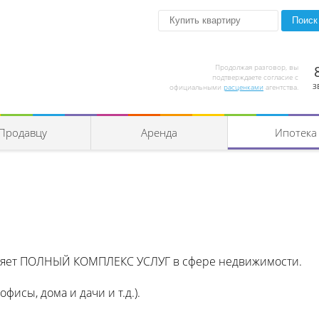
Продолжая разговор, вы
подтверждаете согласие с
З
официальными
расценками
агентства.
Продавцу
Аренда
Ипотека
вляет ПОЛНЫЙ КОМПЛЕКС УСЛУГ в сфере недвижимости.
исы, дома и дачи и т.д.).