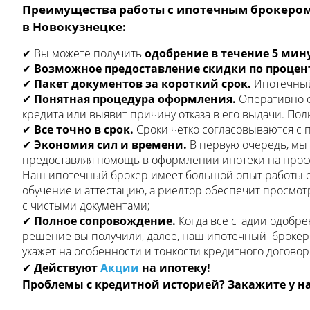
Преимущества работы с ипотечным брокеро
в Новокузнецке:
✔ Вы можете получить
одобрение в
течение 5 мин
✔
Возможное предоставление скидки по процен
✔
Пакет документов за короткий срок.
Ипотечный
✔
Понятная процедура оформления.
Оперативно о
кредита или выявит причину отказа в его выдачи. По
✔
Все точно в срок.
Сроки четко согласовываются с п
✔
Экономия сил и времени.
В первую очередь, мы
предоставляя помощь в оформлении ипотеки на про
Наш ипотечный брокер имеет большой опыт работы 
обучение и аттестацию, а риелтор обеспечит просмот
с чистыми документами;
✔
Полное соп
ровожд
ение.
Когда все стадии одобр
решение вы получили, далее, наш ипотечный брокер
укажет на особенности и тонкости кредитного договор
✔
Действуют
Акции
на ипотеку!
Проблемы с кредитной историей? Закажите у на